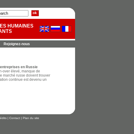
CES HUMAINES
ANTS
Rejoignez-nous
s entreprises en Russie
urn-over élevé, manque de
 le marché russe doivent trouver
mation continue est devenu un
édits
|
Contact
|
Plan du site