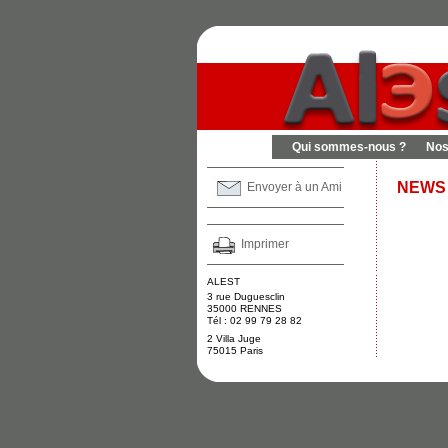
Qui sommes-nous ?
Nos
NEWS
Envoyer à un Ami
Imprimer
ALEST
3 rue Duguesclin
35000 RENNES
Tél : 02 99 79 28 82
2 Villa Juge
75015 Paris