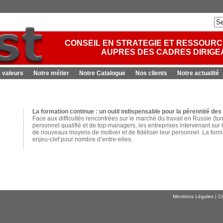
CONSEIL EN STRATEGIE ET RESSOUR
AUPRES DES CADRES DIRIGE
 valeurs
Notre métier
Notre Catalogue
Nos clients
Notre actualité
La formation continue : un outil indispensable pour la pérennité de
Face aux difficultés rencontrées sur le marché du travail en Russie (t
personnel qualifié et de top-managers, les entreprises intervenant sur
de nouveaux moyens de motiver et de fidéliser leur personnel. La for
enjeu-clef pour nombre d’entre-elles.
Mentions Légales
|
Cr