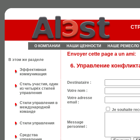
СТ
О КОМПАНИИ
НАШИ ЦЕННОСТИ
НАШЕ РЕМЕСЛО
Envoyer cette page a un ami:
В этом же разделе
6. Управление конфликт
Эффективная
коммуникация
Destinataire :
Стиль участия, один
из четырёх стилей
Votre nom :
управления
Votre adresse
email :
Стили управления в
международной
Je souhaite rec
команде
Message
Стили управления
personnel :
Средства
управления