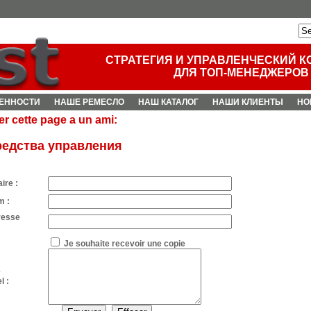
СТРАТЕГИЯ И УПРАВЛЕНЧЕСКИЙ К
ДЛЯ ТОП-МЕНЕДЖЕРОВ
ЕННОСТИ
НАШЕ РЕМЕСЛО
НАШ КАТАЛОГ
НАШИ КЛИЕНТЫ
НО
r cette page a un ami:
редства управления
ire :
m :
resse
Je souhaite recevoir une copie
e
l :