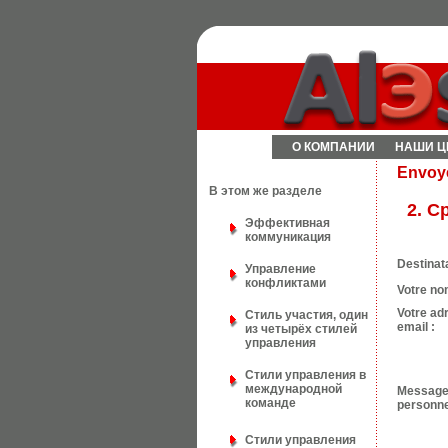
О КОМПАНИИ
НАШИ Ц
Envoye
В этом же разделе
2. С
Эффективная
коммуникация
Destinata
Управление
конфликтами
Votre no
Votre ad
Стиль участия, один
email :
из четырёх стилей
управления
Стили управления в
международной
Messag
команде
personne
Стили управления