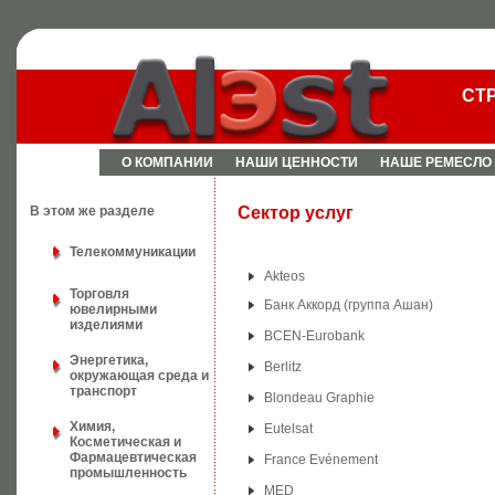
СТ
О КОМПАНИИ
НАШИ ЦЕННОСТИ
НАШЕ РЕМЕСЛО
В этом же разделе
Сектор услуг
Телекоммуникации
Akteos
Торговля
Банк Аккорд (группа Ашан)
ювелирными
изделиями
BCEN-Еurobank
Энергетика,
Berlitz
окружающая среда и
транспорт
Blondeau Graphie
Химия,
Eutelsat
Косметическая и
Фармацевтическая
France Evénement
промышленность
MED