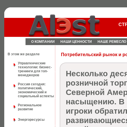
СТ
О КОМПАНИИ
НАШИ ЦЕННОСТИ
НАШЕ РЕМЕСЛО
В этом же разделе
Потребительский рынок и р
Управленческие
технологии: бизнес-
Несколько дес
тренинги для топ-
менеджеров
розничной тор
Россия сегодня:
политический,
Северной Амер
экономический и
социальный аспекты
насыщению. В 
Региональное
игроки обрати
развитие
развивающиеся
Энергоресурсы