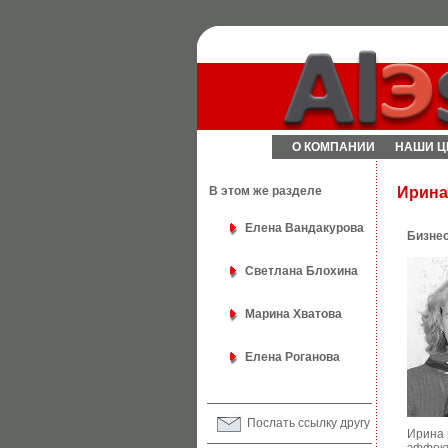
О КОМПАНИИ
НАШИ Ц
В этом же разделе
Ирина
Елена Вандакурова
Бизнес
Светлана Блохина
Марина Хватова
Елена Роганова
Послать ссылку другу
Ирина 