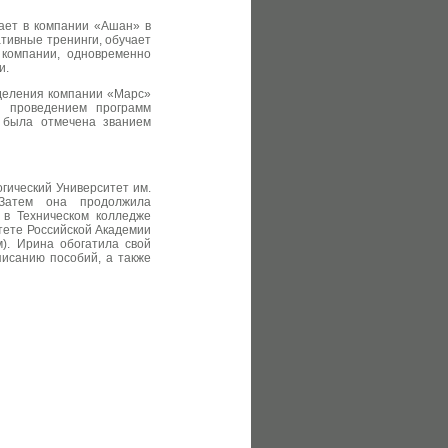
тает в компании «Ашан» в
тивные тренинги, обучает
 компании, одновременно
и.
зделения компании «Марс»
и проведением программ
е была отмечена званием
огический Университет им.
 Затем она продолжила
 в Техническом колледже
итете Российской Академии
м). Ирина обогатила свой
писанию пособий, а также