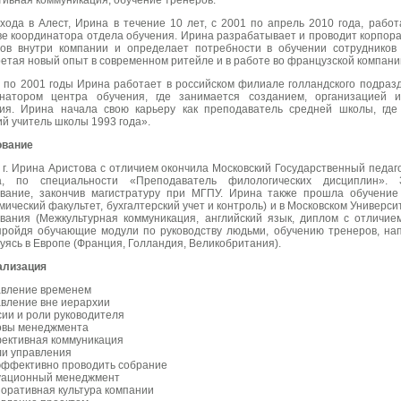
ивная коммуникация, обучение тренеров.
хода в Алест, Ирина в течение 10 лет, с 2001 по апрель 2010 года, рабо
ве координатора отдела обучения. Ирина разрабатывает и проводит корпора
ов внутри компании и определает потребности в обучении сотрудников
етая новый опыт в современном ритейле и в работе во французской компани
 по 2001 годы Ирина работает в российском филиале голландского подра
инатором центра обучения, где занимается созданием, организацией 
ия. Ирина начала свою карьеру как преподаватель средней школы, гд
й учитель школы 1993 года».
ование
 г. Ирина Аристова с отличием окончила Московский Государственный педаг
а, по специальности «Преподаватель филологических дисциплин».
вание, закончив магистратуру при МГПУ. Ирина также прошла обучение
мический факультет, бухгалтерский учет и контроль) и в Московском Универс
вания (Межкультурная коммуникация, английский язык, диплом с отличие
пройдя обучающие модули по руководству людьми, обучению тренеров, на
уясь в Европе (Франция, Голландия, Великобритания).
ализация
вление временем
вление вне иерархии
ии и роли руководителя
вы менеджмента
ктивная коммуникация
и управления
эффективно проводить собрание
ационный менеджмент
оративная культура компании