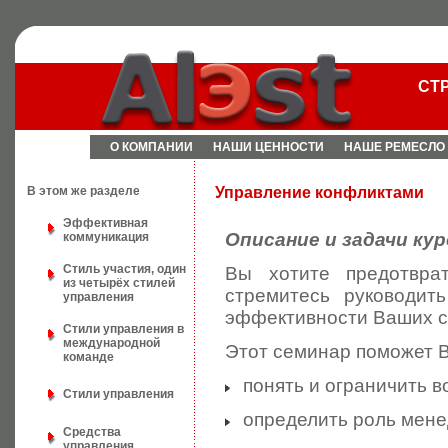
СТ
О КОМПАНИИ
НАШИ ЦЕННОСТИ
НАШЕ РЕМЕСЛО
В этом же разделе
Управление конфликтами
Эффективная
Описание и задачи кур
коммуникация
Стиль участия, один
Вы хотите предотвра
из четырёх стилей
стремитесь руководит
управления
эффективности Ваших со
Стили управления в
международной
Этот семинар поможет 
команде
понять и ограничить в
Стили управления
определить роль мене
Средства
управления