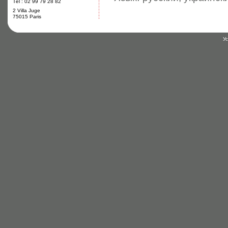
Tél : 02 99 79 28 82
2 Villa Juge
75015 Paris
У