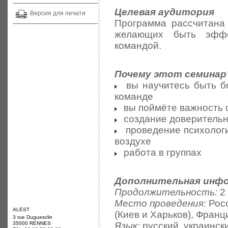
Целевая аудитория
Версия для печати
Программа рассчитана
желающих быть эффе
командой.
Почему этот семинар
вы научитесь быть бо
команде
вы поймёте важность 
создание доверительн
проведение психологи
воздухе
работа в группах
Дополнительная инф
Продолжительность:
2
Место проведения:
Росс
ALEST
(Киев и Харьков), Франц
3 rue Duguesclin
35000 RENNES
Язык:
русский, украинск