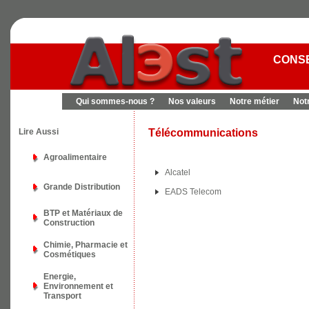
CONSE
Qui sommes-nous ?
Nos valeurs
Notre métier
Not
Lire Aussi
Télécommunications
Agroalimentaire
Alcatel
Grande Distribution
EADS Telecom
BTP et Matériaux de
Construction
Chimie, Pharmacie et
Cosmétiques
Energie,
Environnement et
Transport